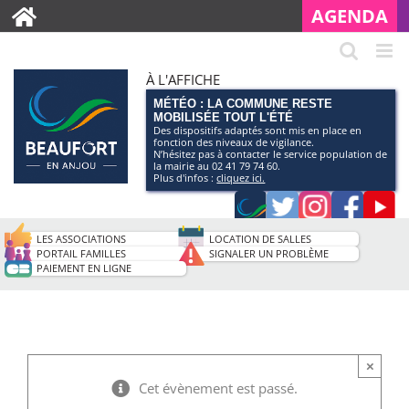
AGENDA
À L'AFFICHE
MÉTÉO : LA COMMUNE RESTE
MOBILISÉE TOUT L'ÉTÉ
Des dispositifs adaptés sont mis en place en
fonction des niveaux de vigilance.
N’hésitez pas à contacter le service population de
la mairie au 02 41 79 74 60.
Plus d'infos :
cliquez ici.
Application
Twitter
Instagram
Faceb
Pag
smartphone
You
LES ASSOCIATIONS
LOCATION DE SALLES
de
PORTAIL FAMILLES
SIGNALER UN PROBLÈME
PAIEMENT EN LIGNE
la
ville
×
Cet évènement est passé.