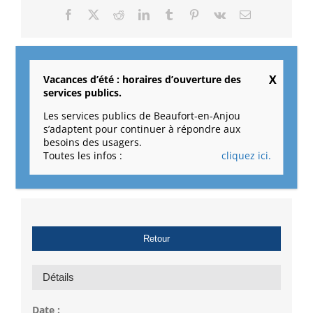
Facebook
X
Reddit
LinkedIn
Tumblr
Pinterest
Vk
Email
Vacances d’été : horaires d’ouverture des
services publics.
Racontines pour les tout-petits à la
Permanences citoyennes
médiathèque : « L’Amour »
avec le maire à Beaufort
Les services publics de Beaufort-en-Anjou
s’adaptent pour continuer à répondre aux
besoins des usagers.
Toutes les infos :
cliquez ici.
Retour
Détails
Date :