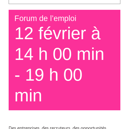
Forum de l’emploi
12 février à
14 h 00 min
-
19 h 00
min
Des entreprises, des recruteurs, des opportunités…