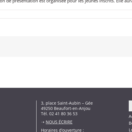
ion de présentation est organisée pour les jeunes inscrits. Elle aur
3, place Saint-Aubin – Gée
49250 Beaufort-en-Anjou
Tél. 02 41 80 36 53
A
➝
NOUS ÉCRIRE
B
L
Horaires d’ouverture :