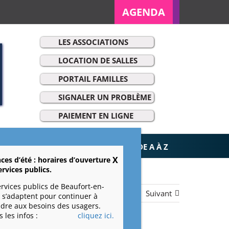
AGENDA
LES ASSOCIATIONS
LOCATION DE SALLES
PORTAIL FAMILLES
SIGNALER UN PROBLÈME
r:
PAIEMENT EN LIGNE
ET LOISIRS
VIE ÉCONOMIQUE
DE A À Z
ces d’été : horaires d’ouverture
ervices publics.
ervices publics de Beaufort-en-
Précédent
Suivant
 s’adaptent pour continuer à
dre aux besoins des usagers.
 les infos :
cliquez ici.