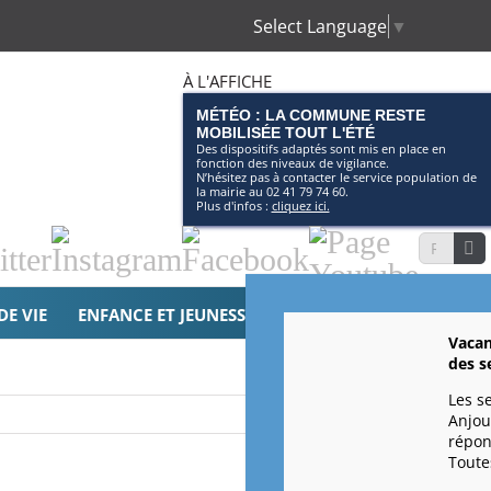
Select Language
▼
À L'AFFICHE
MÉTÉO : LA COMMUNE RESTE
MOBILISÉE TOUT L'ÉTÉ
Des dispositifs adaptés sont mis en place en
fonction des niveaux de vigilance.
N’hésitez pas à contacter le service population de
la mairie au 02 41 79 74 60.
Plus d'infos :
cliquez ici.
tter
Instagram
Facebook
Page
Recherche
Youtube
DE VIE
ENFANCE ET JEUNESSE
SOLIDARITÉS
CULTURE 
Vacan
des s
Les s
Anjou
répon
Toutes