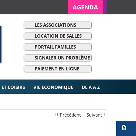
AGENDA
LES ASSOCIATIONS
LOCATION DE SALLES
PORTAIL FAMILLES
SIGNALER UN PROBLÈME
r:
PAIEMENT EN LIGNE
ET LOISIRS
VIE ÉCONOMIQUE
DE A À Z
Précédent
Suivant
Ve