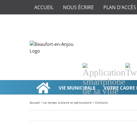
ACCUEIL
NOUS ÉCRIRE
PLAN D’ACCÈS
Application
Twi
smartphone
de
VIE MUNICIPALE
VOTRE CADRE 
la
ville
Accueil
Le temps scolaire et périscolaire
Contacts