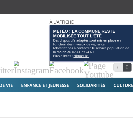
À L'AFFICHE
MÉTÉO : LA COMMUNE RESTE
MOBILISÉE TOUT L'ÉTÉ
Des dispositifs adaptés sont mis en place en
fonction des niveaux de vigilance.
N’hésitez pas à contacter le service population de
la mairie au 02 41 79 74 60.
Plus d'infos :
cliquez ici.
tter
Instagram
Facebook
Page
Recherche
Youtube
DE VIE
ENFANCE ET JEUNESSE
SOLIDARITÉS
CULTURE 