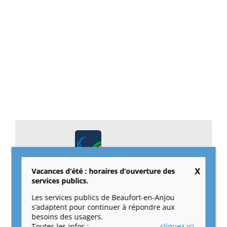
L’application mobile de
Vacances d’été : horaires d’ouverture des
Beaufort au service des citoyens.
services publics.
Les services publics de Beaufort-en-Anjou
s’adaptent pour continuer à répondre aux
besoins des usagers.
Toutes les infos :
cliquez ici.