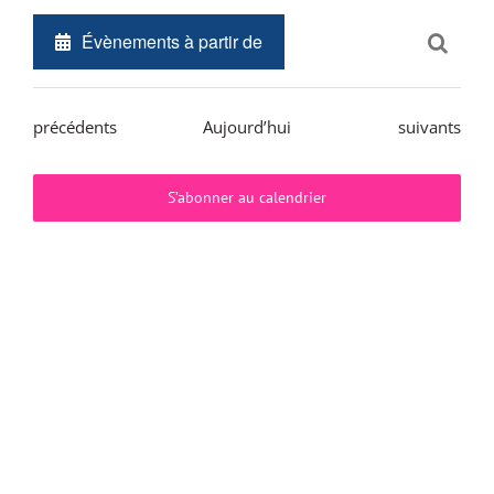
Reche
Rech
Sélectionnez
et
une
navig
Évènements
Évènements
précédents
Aujourd’hui
suivants
date.
de
vues
S’abonner au calendrier
Évèn