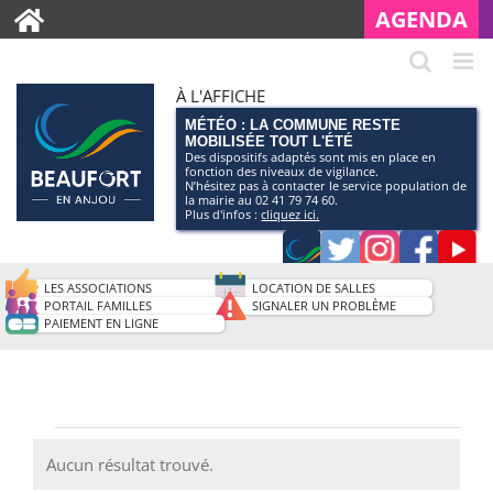
AGENDA
À L'AFFICHE
MÉTÉO : LA COMMUNE RESTE
MOBILISÉE TOUT L'ÉTÉ
Des dispositifs adaptés sont mis en place en
fonction des niveaux de vigilance.
N’hésitez pas à contacter le service population de
la mairie au 02 41 79 74 60.
Plus d'infos :
cliquez ici.
Application
Twitter
Instagram
Faceb
Pag
smartphone
You
LES ASSOCIATIONS
LOCATION DE SALLES
de
PORTAIL FAMILLES
SIGNALER UN PROBLÈME
PAIEMENT EN LIGNE
la
ville
Évènements
Aucun résultat trouvé.
Notice