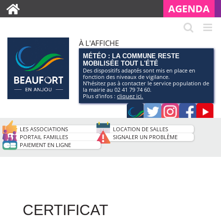
AGENDA
À L'AFFICHE
MÉTÉO : LA COMMUNE RESTE
MOBILISÉE TOUT L'ÉTÉ
Des dispositifs adaptés sont mis en place en
fonction des niveaux de vigilance.
N’hésitez pas à contacter le service population de
la mairie au 02 41 79 74 60.
Plus d'infos :
cliquez ici.
Application
Twitter
Instagram
Faceb
Pag
smartphone
You
LES ASSOCIATIONS
LOCATION DE SALLES
de
PORTAIL FAMILLES
SIGNALER UN PROBLÈME
PAIEMENT EN LIGNE
la
ville
CERTIFICAT