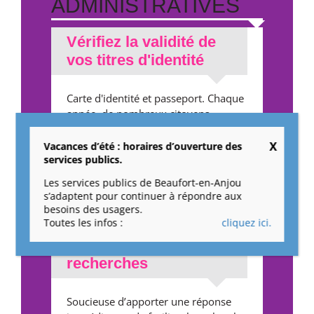
ADMINISTRATIVES
Vérifiez la validité de
vos titres d'identité
Carte d'identité et passeport. Chaque
année, de nombreux citoyens
oublient de vérifier la validité de
leurs titres d’identité. Il est important
Vacances d’été : horaires d’ouverture des
services publics.
de savoir qu’une carte d’identité,
valide, est obligatoire pour ...
Les services publics de Beaufort-en-Anjou
s’adaptent pour continuer à répondre aux
besoins des usagers.
Toutes les infos :
cliquez ici.
Cimetières : un outil
pour faciliter vos
recherches
Soucieuse d’apporter une réponse