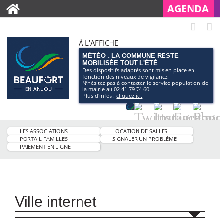
AGENDA
À L'AFFICHE
MÉTÉO : LA COMMUNE RESTE
MOBILISÉE TOUT L'ÉTÉ
Des dispositifs adaptés sont mis en place en
fonction des niveaux de vigilance.
N’hésitez pas à contacter le service population de
la mairie au 02 41 79 74 60.
Plus d'infos :
cliquez ici.
Application
Twitter
Instagram
Facebo
Pag
smartphone
You
LES ASSOCIATIONS
LOCATION DE SALLES
de
PORTAIL FAMILLES
SIGNALER UN PROBLÈME
PAIEMENT EN LIGNE
la
ville
Ville internet