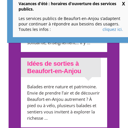
Vacances d’été : horaires d’ouverture des services
publics.
Les vendredi 4 et samedi 5
septembre, le Forum des
Les services publics de Beaufort-en-Anjou s’adaptent
associations revient pour vous faire
pour continuer à répondre aux besoins des usagers.
Toutes les infos :
cliquez ici.
découvrir la richesse du tissu
associatif local : sport, culture, loisirs,
solidarité, enseignement… il y ...
Idées de sorties à
Beaufort-en-Anjou
Balades entre nature et patrimoine.
Envie de prendre l’air et de découvrir
Beaufort-en-Anjou autrement ? À
pied ou à vélo, plusieurs balades et
sentiers vous invitent à explorer la
richesse ...