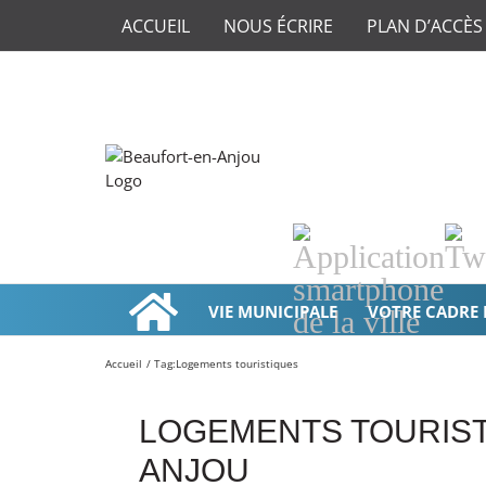
ACCUEIL
NOUS ÉCRIRE
PLAN D’ACCÈS
Application
Twi
smartphone
de
VIE MUNICIPALE
VOTRE CADRE 
la
ville
Accueil
Tag:
Logements touristiques
LOGEMENTS TOURIST
ANJOU