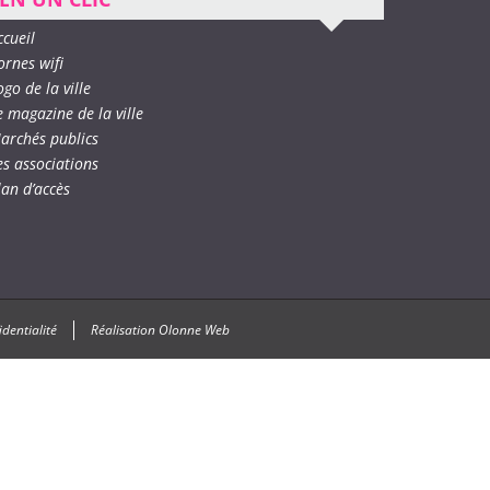
ccueil
ornes wifi
ogo de la ville
e magazine de la ville
archés publics
es associations
lan d’accès
identialité
Réalisation
Olonne Web