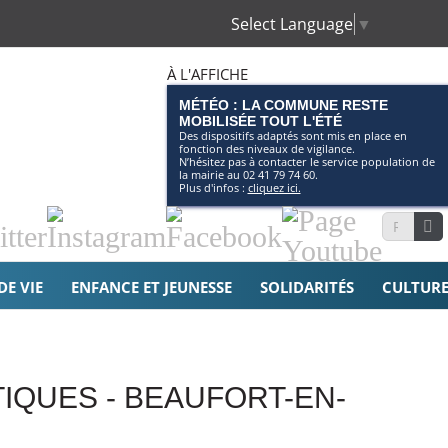
Select Language
▼
À L'AFFICHE
MÉTÉO : LA COMMUNE RESTE
MOBILISÉE TOUT L'ÉTÉ
Des dispositifs adaptés sont mis en place en
fonction des niveaux de vigilance.
N’hésitez pas à contacter le service population de
la mairie au 02 41 79 74 60.
Plus d'infos :
cliquez ici.
tter
Instagram
Facebook
Page
Recherche
Youtube
DE VIE
ENFANCE ET JEUNESSE
SOLIDARITÉS
CULTURE 
IQUES - BEAUFORT-EN-