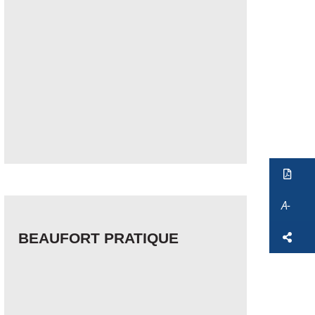
Ve
A-
So
BEAUFORT PRATIQUE