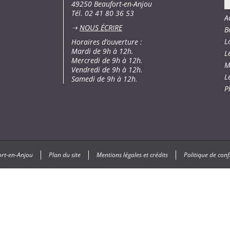
49250 Beaufort-en-Anjou
Tél. 02 41 80 36 53
A
➝
NOUS ÉCRIRE
B
L
Horaires d’ouverture :
Mardi de 9h à 12h.
L
Mercredi de 9h à 12h.
M
Vendredi de 9h à 12h.
L
Samedi de 9h à 12h.
P
ort-en-Anjou
Plan du site
Mentions légales et crédits
Politique de conf