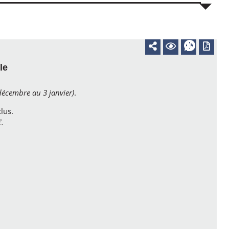
le
décembre au 3 janvier)
.
clus.
€.