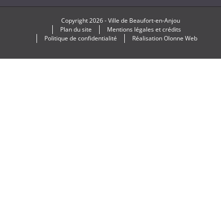
Copyright
2026 -
Ville de Beaufort-en-Anjou
Plan du site
Mentions légales et crédits
Politique de confidentialité
Réalisation
Olonne Web