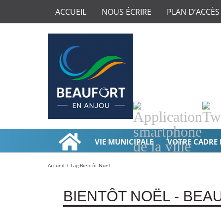
ACCUEIL
NOUS ÉCRIRE
PLAN D’ACCÈS
Application
Twi
smartphone
de
VIE MUNICIPALE
VOTRE CADRE 
la
ville
Accueil
Tag:
Bientôt Noël
BIENTÔT NOËL - BEA