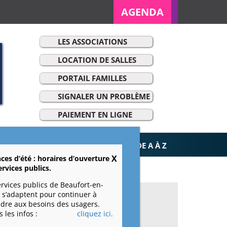
AGENDA
LES ASSOCIATIONS
LOCATION DE SALLES
PORTAIL FAMILLES
SIGNALER UN PROBLÈME
r:
PAIEMENT EN LIGNE
ET LOISIRS
VIE ÉCONOMIQUE
DE A À Z
ces d’été : horaires d’ouverture
ervices publics.
ervices publics de Beaufort-en-
 s’adaptent pour continuer à
dre aux besoins des usagers.
VOS DÉMARCHES
 les infos :
cliquez ici.