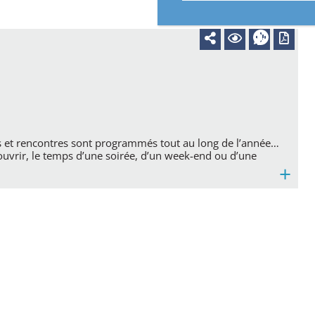
Cimetière et perte
Journée défense et
Elections
d’un proche
citoyenneté
 et rencontres sont programmés tout au long de l’année…
couvrir, le temps d’une soirée, d’un week-end ou d’une
Vacances
Covid-19
Numéros d’urgence
+