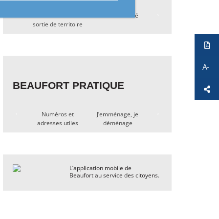
Autorisation de
Carte d’identité
Passeport
Actes et déclar
sortie de territoire
d’état civil
BEAUFORT PRATIQUE
Numéros et
J’emménage, je
Ordures ménagères
Location de s
adresses utiles
déménage
et déchetterie
L’application mobile de
Beaufort au service des citoyens.