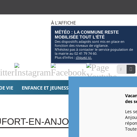
À L'AFFICHE
MÉTÉO : LA COMMUNE RESTE
MOBILISÉE TOUT L'ÉTÉ
Des dispositifs adaptés sont mis en place en
fonction des niveaux de vigilance.
N’hésitez pas à contacter le service population de
la mairie au 02 41 79 74 60.
Plus d'infos :
cliquez ici.
tter
Instagram
Facebook
Page
Recherche
Youtube
DE VIE
ENFANCE ET JEUNESSE
SOLIDARITÉS
CULTURE 
Vacan
des s
Les s
Anjou
UFORT-EN-ANJOU
répon
Toutes