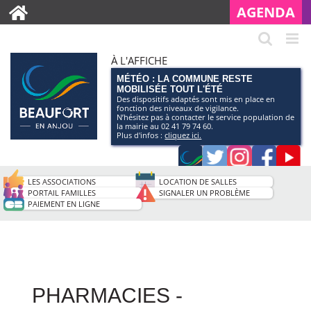
AGENDA
À L'AFFICHE
MÉTÉO : LA COMMUNE RESTE
MOBILISÉE TOUT L'ÉTÉ
Des dispositifs adaptés sont mis en place en
fonction des niveaux de vigilance.
N’hésitez pas à contacter le service population de
la mairie au 02 41 79 74 60.
Plus d'infos :
cliquez ici.
Application
Twitter
Instagram
Faceb
Pag
smartphone
You
LES ASSOCIATIONS
LOCATION DE SALLES
de
PORTAIL FAMILLES
SIGNALER UN PROBLÈME
PAIEMENT EN LIGNE
la
ville
PHARMACIES -