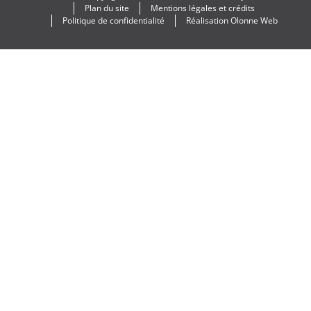
Plan du site
Mentions légales et crédits
Politique de confidentialité
Réalisation
Olonne Web