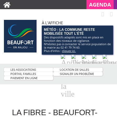
AGENDA
À L'AFFICHE
MÉTÉO : LA COMMUNE RESTE
MOBILISÉE TOUT L'ÉTÉ
Des dispositifs adaptés sont mis en place en
fonction des niveaux de vigilance.
N’hésitez pas à contacter le service population de
la mairie au 02 41 79 74 60.
Plus d'infos :
cliquez ici.
Application
Twitter
Instagram
Facebo
Pag
smartphone
You
LES ASSOCIATIONS
LOCATION DE SALLES
de
PORTAIL FAMILLES
SIGNALER UN PROBLÈME
PAIEMENT EN LIGNE
la
ville
LA FIBRE - BEAUFORT-