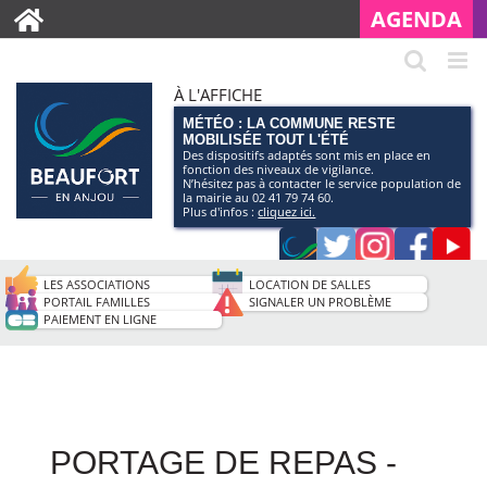
AGENDA
À L'AFFICHE
MÉTÉO : LA COMMUNE RESTE
MOBILISÉE TOUT L'ÉTÉ
Des dispositifs adaptés sont mis en place en
fonction des niveaux de vigilance.
N’hésitez pas à contacter le service population de
la mairie au 02 41 79 74 60.
Plus d'infos :
cliquez ici.
Application
Twitter
Instagram
Faceb
Pag
smartphone
You
LES ASSOCIATIONS
LOCATION DE SALLES
de
PORTAIL FAMILLES
SIGNALER UN PROBLÈME
PAIEMENT EN LIGNE
la
ville
PORTAGE DE REPAS -