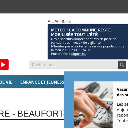
À L'AFFICHE
MÉTÉO : LA COMMUNE RESTE
MOBILISÉE TOUT L'ÉTÉ
Des dispositifs adaptés sont mis en place en
fonction des niveaux de vigilance.
N’hésitez pas à contacter le service population de
la mairie au 02 41 79 74 60.
Plus d'infos :
cliquez ici.
am
ebook
Page
Rechercher:
Youtube
DE VIE
ENFANCE ET JEUNESSE
SOLIDARITÉS
CULTURE 
Vacan
des s
Les s
Anjou
RE - BEAUFORT-EN-ANJOU
répon
Toutes