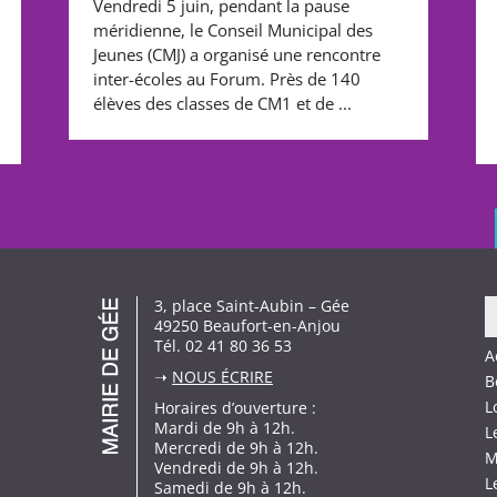
Vendredi 5 juin, pendant la pause
méridienne, le Conseil Municipal des
Jeunes (CMJ) a organisé une rencontre
inter-écoles au Forum. Près de 140
élèves des classes de CM1 et de ...
3, place Saint-Aubin – Gée
49250 Beaufort-en-Anjou
Tél. 02 41 80 36 53
A
➝
NOUS ÉCRIRE
B
L
Horaires d’ouverture :
Mardi de 9h à 12h.
L
Mercredi de 9h à 12h.
M
Vendredi de 9h à 12h.
L
Samedi de 9h à 12h.