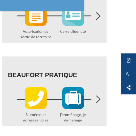
ions
Autorisation de
Carte d’identité
Passeport
Act
sortie de territoire
BEAUFORT PRATIQUE
’urgence
Numéros et
J’emménage, je
Lo
Ordures ménagères
adresses utiles
déménage
et déchetterie