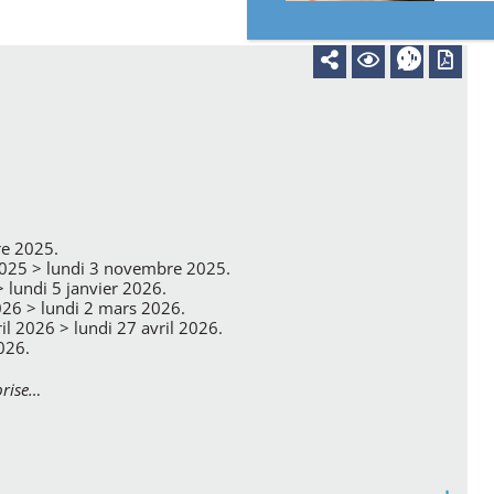
Elect
Journée défense et
Cimetière et perte
citoyenneté
d’un proche
e 2025.
2025 > lundi 3 novembre 2025.
lundi 5 janvier 2026.
2026 > lundi 2 mars 2026.
il 2026 > lundi 27 avril 2026.
2026.
prise…
Vacances
Covid-19
Numéros d