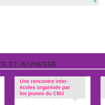
+
CE ET JEUNESSE
Une rencontre inter-
écoles organisée par
les jeunes du CMJ