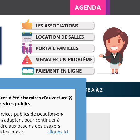
AGENDA
LES ASSOCIATIONS
LOCATION DE SALLES
PORTAIL FAMILLES
SIGNALER UN PROBLÈME
PAIEMENT EN LIGNE
ET LOISIRS
VIE ÉCONOMIQUE
DE A À Z
ces d’été : horaires d’ouverture
ervices publics.
ervices publics de Beaufort-en-
 s’adaptent pour continuer à
dre aux besoins des usagers.
VOS DÉMARCHES
 les infos :
cliquez ici.