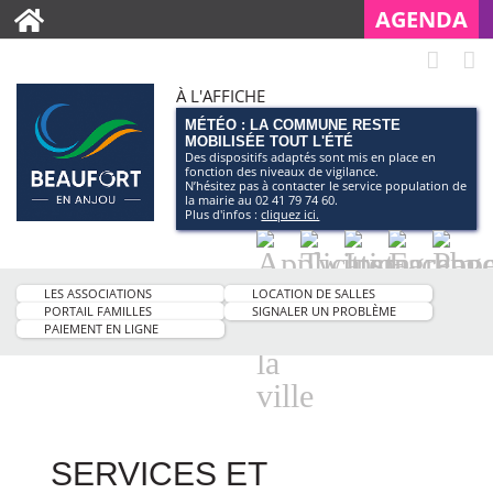
AGENDA
À L'AFFICHE
MÉTÉO : LA COMMUNE RESTE
MOBILISÉE TOUT L'ÉTÉ
Des dispositifs adaptés sont mis en place en
fonction des niveaux de vigilance.
N’hésitez pas à contacter le service population de
la mairie au 02 41 79 74 60.
Plus d'infos :
cliquez ici.
Application
Twitter
Instagram
Facebo
Pag
smartphone
You
LES ASSOCIATIONS
LOCATION DE SALLES
de
PORTAIL FAMILLES
SIGNALER UN PROBLÈME
PAIEMENT EN LIGNE
la
ville
SERVICES ET