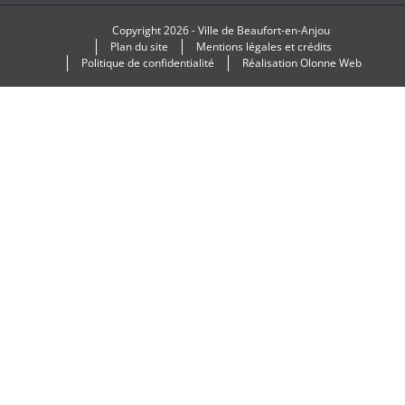
Copyright
2026 -
Ville de Beaufort-en-Anjou
Plan du site
Mentions légales et crédits
Politique de confidentialité
Réalisation
Olonne Web