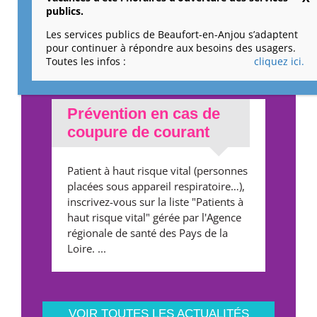
publics.
distribution des « Chèques-cadeaux »
s'est déroulée début décembre. Elle a
Les services publics de Beaufort-en-Anjou s’adaptent
été réalisée par 11 personnes,
pour continuer à répondre aux besoins des usagers.
bénévoles et ...
Toutes les infos :
cliquez ici.
Prévention en cas de
coupure de courant
Patient à haut risque vital (personnes
placées sous appareil respiratoire…),
inscrivez-vous sur la liste "Patients à
haut risque vital" gérée par l'Agence
régionale de santé des Pays de la
Loire. ...
VOIR TOUTES LES ACTUALITÉS