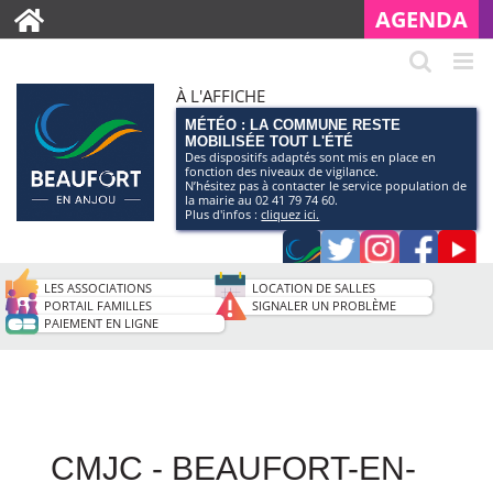
AGENDA
À L'AFFICHE
MÉTÉO : LA COMMUNE RESTE
MOBILISÉE TOUT L'ÉTÉ
Des dispositifs adaptés sont mis en place en
fonction des niveaux de vigilance.
N’hésitez pas à contacter le service population de
la mairie au 02 41 79 74 60.
Plus d'infos :
cliquez ici.
Application
Twitter
Instagram
Faceb
Pag
smartphone
You
LES ASSOCIATIONS
LOCATION DE SALLES
de
PORTAIL FAMILLES
SIGNALER UN PROBLÈME
PAIEMENT EN LIGNE
la
ville
CMJC - BEAUFORT-EN-