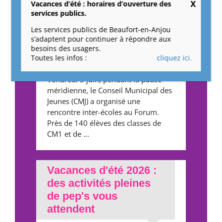
Vacances d’été : horaires d’ouverture des
services publics.
Une rencontre inter-
Les services publics de Beaufort-en-Anjou
écoles organisée par
s’adaptent pour continuer à répondre aux
besoins des usagers.
les jeunes du CMJ
Toutes les infos :
cliquez ici.
Vendredi 5 juin, pendant la pause
méridienne, le Conseil Municipal des
Jeunes (CMJ) a organisé une
rencontre inter-écoles au Forum.
Près de 140 élèves des classes de
CM1 et de ...
Vacances d'été 2026 :
des activités pleines
de pep's vous
attendent