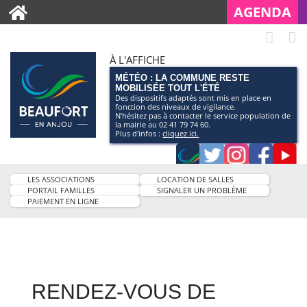
AGENDA
À L'AFFICHE
MÉTÉO : LA COMMUNE RESTE
MOBILISÉE TOUT L'ÉTÉ
Des dispositifs adaptés sont mis en place en
fonction des niveaux de vigilance.
N’hésitez pas à contacter le service population de
la mairie au 02 41 79 74 60.
Plus d'infos :
cliquez ici.
Application
Twitter
Instagram
Faceb
Pag
smartphone
You
LES ASSOCIATIONS
LOCATION DE SALLES
de
PORTAIL FAMILLES
SIGNALER UN PROBLÈME
PAIEMENT EN LIGNE
la
ville
RENDEZ-VOUS DE