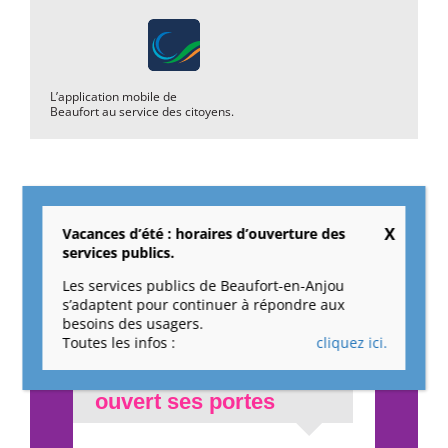
L’application mobile de
Beaufort au service des citoyens.
Vacances d’été : horaires d’ouverture des
services publics.
ACTUALITÉS VIE
Les services publics de Beaufort-en-Anjou
ÉCONOMIQUE
s’adaptent pour continuer à répondre aux
besoins des usagers.
Toutes les infos :
cliquez ici.
La pépinière «
Cap’Créateurs » a
ouvert ses portes