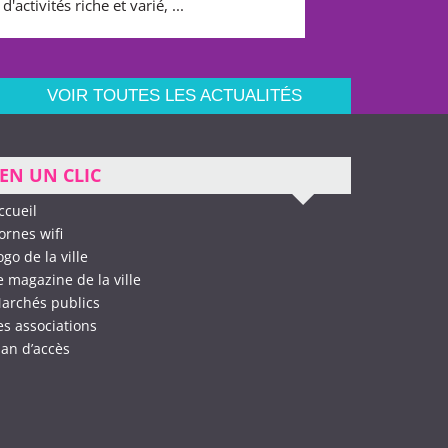
d'activités riche et varié, ...
VOIR TOUTES LES ACTUALITÉS
EN UN CLIC
ccueil
ornes wifi
ogo de la ville
e magazine de la ville
archés publics
es associations
lan d’accès