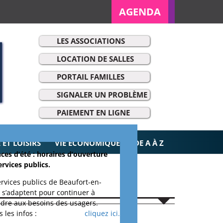
AGENDA
LES ASSOCIATIONS
LOCATION DE SALLES
PORTAIL FAMILLES
SIGNALER UN PROBLÈME
r:
PAIEMENT EN LIGNE
ET LOISIRS
VIE ÉCONOMIQUE
DE A À Z
ces d’été : horaires d’ouverture
ervices publics.
ervices publics de Beaufort-en-
 s’adaptent pour continuer à
dre aux besoins des usagers.
 les infos :
cliquez ici.