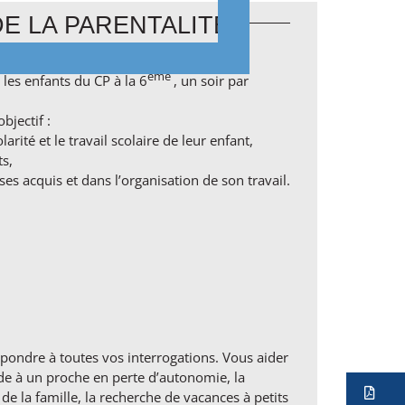
E LA PARENTALITÉ
ème
les enfants du CP à la 6
, un soir par
jectif :
rité et le travail scolaire de leur enfant,
ts,
ses acquis et dans l’organisation de son travail.
épondre à toutes vos interrogations. Vous aider
ide à un proche en perte d’autonomie, la
Ve
de la famille, la recherche de vacances à petits