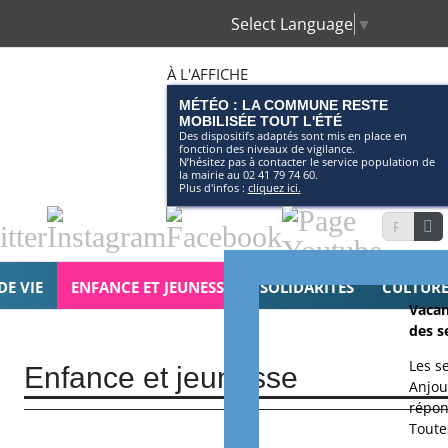
Select Language
▼
À L'AFFICHE
MÉTÉO : LA COMMUNE RESTE
MOBILISÉE TOUT L'ÉTÉ
Des dispositifs adaptés sont mis en place en
fonction des niveaux de vigilance.
N’hésitez pas à contacter le service population de
la mairie au 02 41 79 74 60.
Plus d'infos :
cliquez ici.
tter
Instagram
Facebook
Page
Recherche
Youtube
DE VIE
ENFANCE ET JEUNESSE
SOLIDARITÉS
CULTURE 
Vacan
des s
Les s
Enfance et jeunesse
Anjou
répon
Toutes