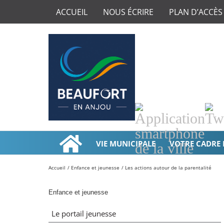
ACCUEIL
NOUS ÉCRIRE
PLAN D’ACCÈS
Application
Twi
smartphone
de
VIE MUNICIPALE
VOTRE CADRE 
la
ville
Accueil
Enfance et jeunesse
Les actions autour de la parentalité
Enfance et jeunesse
Le portail jeunesse