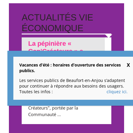
ACTUALITÉS VIE
ÉCONOMIQUE
La pépinière «
Cap’Créateurs » a
ouvert ses portes
Vacances d’été : horaires d’ouverture des services
publics.
Un nouvel espace dédié aux jeunes
Les services publics de Beaufort-en-Anjou s’adaptent
entreprises et aux porteurs de
pour continuer à répondre aux besoins des usagers.
projets ouvre ses portes à Beaufort-
Toutes les infos :
cliquez ici.
en-Anjou. Située dans la zone Actival
à Beaufort-en-Anjou, "Cap
Créateurs", portée par la
Communauté ...