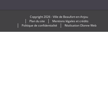
Copyright
2026 -
Ville de Beaufort-en-Anjou
Plan du site
Mentions légales et crédits
Politique de confidentialité
Réalisation
Olonne Web