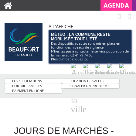
AGENDA
À L'AFFICHE
MÉTÉO : LA COMMUNE RESTE
MOBILISÉE TOUT L'ÉTÉ
Des dispositifs adaptés sont mis en place en
fonction des niveaux de vigilance.
N’hésitez pas à contacter le service population de
la mairie au 02 41 79 74 60.
Plus d'infos :
cliquez ici.
Application
Twitter
Instagram
Facebo
Pag
smartphone
You
LES ASSOCIATIONS
LOCATION DE SALLES
de
PORTAIL FAMILLES
SIGNALER UN PROBLÈME
PAIEMENT EN LIGNE
la
ville
JOURS DE MARCHÉS -