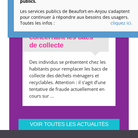
publics.
Les services publics de Beaufort-en-Anjou s’adaptent
pour continuer à répondre aux besoins des usagers.
Alerte – Démarchage
Toutes les infos :
cliquez ici.
frauduleux
concernant les bacs
de collecte
Des individus se présentent chez les
habitants pour remplacer les bacs de
collecte des déchets ménagers et
recyclables. Attention : il s’agit d’une
tentative de fraude actuellement en
cours sur ...
VOIR TOUTES LES ACTUALITÉS