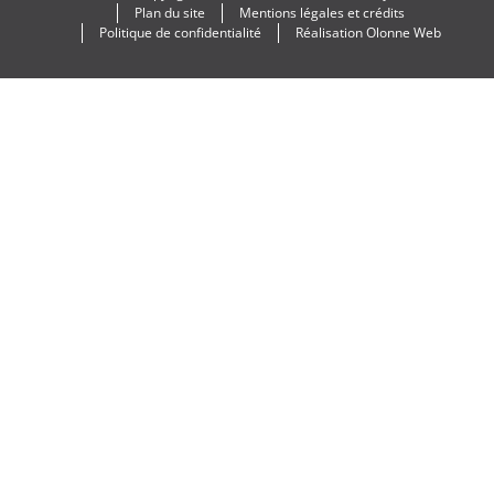
Plan du site
Mentions légales et crédits
Politique de confidentialité
Réalisation
Olonne Web