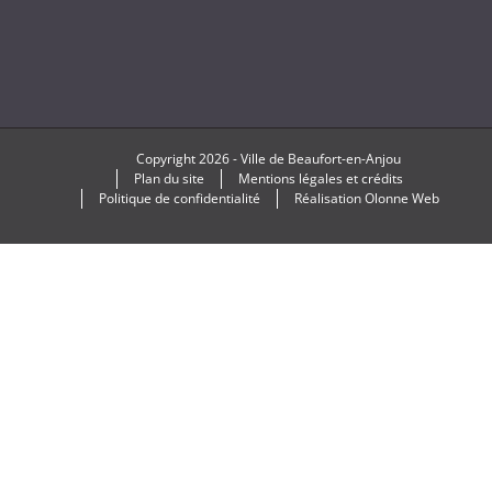
Copyright
2026 -
Ville de Beaufort-en-Anjou
Plan du site
Mentions légales et crédits
Politique de confidentialité
Réalisation
Olonne Web