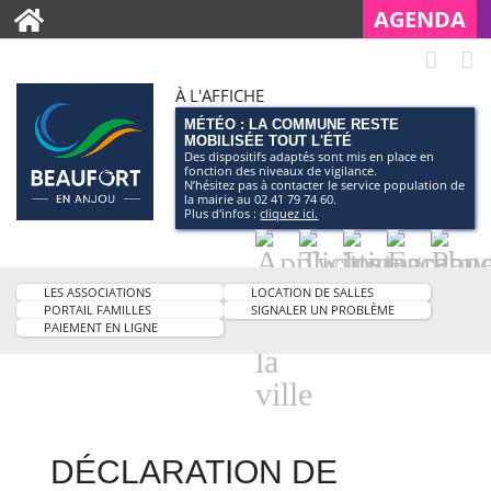
AGENDA
À L'AFFICHE
MÉTÉO : LA COMMUNE RESTE
MOBILISÉE TOUT L'ÉTÉ
Des dispositifs adaptés sont mis en place en
fonction des niveaux de vigilance.
N’hésitez pas à contacter le service population de
la mairie au 02 41 79 74 60.
Plus d'infos :
cliquez ici.
Application
Twitter
Instagram
Facebo
Pag
smartphone
You
LES ASSOCIATIONS
LOCATION DE SALLES
de
PORTAIL FAMILLES
SIGNALER UN PROBLÈME
PAIEMENT EN LIGNE
la
ville
DÉCLARATION DE