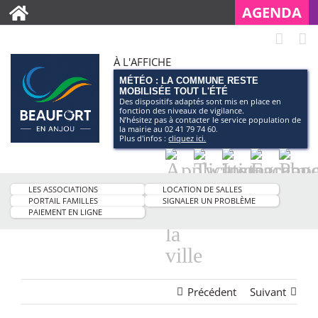
AGENDA
À L'AFFICHE
MÉTÉO : LA COMMUNE RESTE
MOBILISÉE TOUT L'ÉTÉ
Des dispositifs adaptés sont mis en place en
fonction des niveaux de vigilance.
N’hésitez pas à contacter le service population de
la mairie au 02 41 79 74 60.
Plus d'infos :
cliquez ici.
Application
Twitter
Instagram
Facebo
Pag
smartphone
You
LES ASSOCIATIONS
LOCATION DE SALLES
de
PORTAIL FAMILLES
SIGNALER UN PROBLÈME
PAIEMENT EN LIGNE
la
ville
Précédent
Suivant