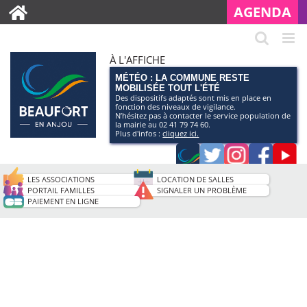
AGENDA
À L'AFFICHE
MÉTÉO : LA COMMUNE RESTE
MOBILISÉE TOUT L'ÉTÉ
Des dispositifs adaptés sont mis en place en
fonction des niveaux de vigilance.
N’hésitez pas à contacter le service population de
la mairie au 02 41 79 74 60.
Plus d'infos :
cliquez ici.
Application
Twitter
Instagram
Faceb
Pag
smartphone
You
LES ASSOCIATIONS
LOCATION DE SALLES
de
PORTAIL FAMILLES
SIGNALER UN PROBLÈME
PAIEMENT EN LIGNE
la
ville