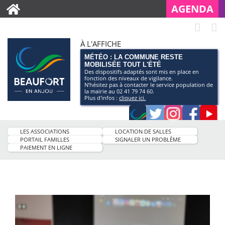
AGENDA
À L'AFFICHE
MÉTÉO : LA COMMUNE RESTE
MOBILISÉE TOUT L'ÉTÉ
Des dispositifs adaptés sont mis en place en
fonction des niveaux de vigilance.
N’hésitez pas à contacter le service population de
la mairie au 02 41 79 74 60.
Plus d'infos :
cliquez ici.
Application
Twitter
Instagram
Faceb
Pag
smartphone
You
LES ASSOCIATIONS
LOCATION DE SALLES
de
PORTAIL FAMILLES
SIGNALER UN PROBLÈME
PAIEMENT EN LIGNE
la
ville