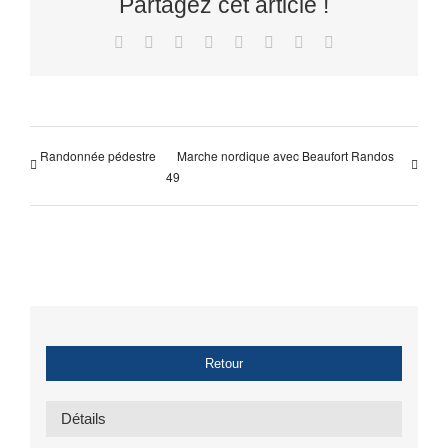
Partagez cet article !
Facebook
X
Reddit
LinkedIn
Tumblr
Pinterest
Vk
Email
Randonnée pédestre
Marche nordique avec Beaufort Randos
49
Retour
Détails