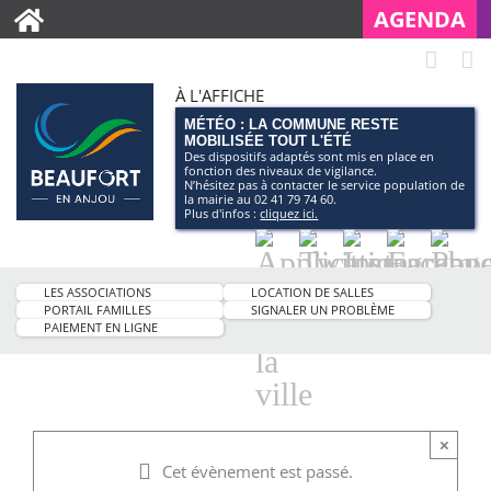
AGENDA
À L'AFFICHE
MÉTÉO : LA COMMUNE RESTE
MOBILISÉE TOUT L'ÉTÉ
Des dispositifs adaptés sont mis en place en
fonction des niveaux de vigilance.
N’hésitez pas à contacter le service population de
la mairie au 02 41 79 74 60.
Plus d'infos :
cliquez ici.
Application
Twitter
Instagram
Facebo
Pag
smartphone
You
LES ASSOCIATIONS
LOCATION DE SALLES
de
PORTAIL FAMILLES
SIGNALER UN PROBLÈME
PAIEMENT EN LIGNE
la
ville
×
Cet évènement est passé.