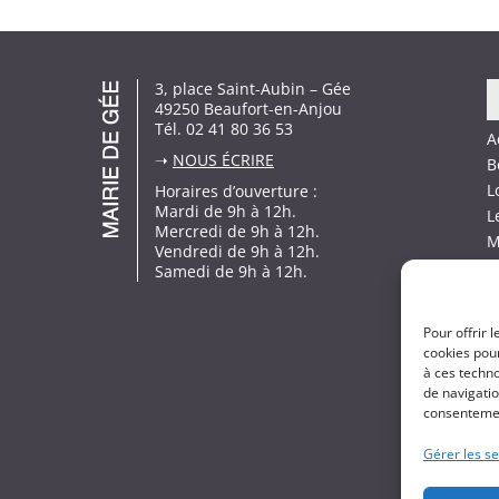
3, place Saint-Aubin – Gée
49250 Beaufort-en-Anjou
Tél. 02 41 80 36 53
A
➝
NOUS ÉCRIRE
B
L
Horaires d’ouverture :
Mardi de 9h à 12h.
L
Mercredi de 9h à 12h.
M
Vendredi de 9h à 12h.
L
Samedi de 9h à 12h.
P
Pour offrir 
cookies pour
à ces techn
de navigatio
consentement
Gérer les se