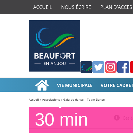
ACCUEIL
NOUS ÉCRIRE
PLAN D’ACCÈS
Application
Twitter
Instagr
Fac
smartphone
Gala de danse – Team Da
de
VIE MUNICIPALE
VOTRE CADRE 
la
13 juin à 15
ville
Accueil
Associations
Gala de danse – Team Dance
30 min
Cet 