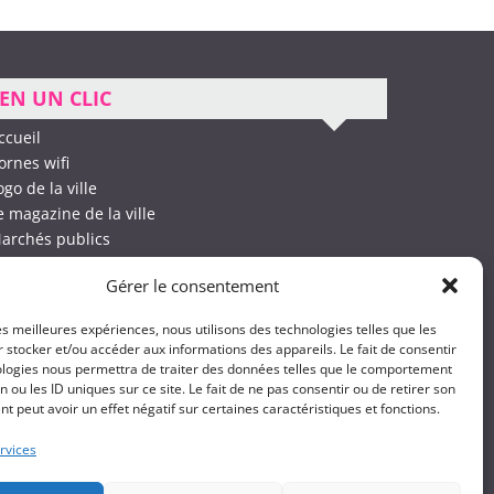
EN UN CLIC
ccueil
ornes wifi
ogo de la ville
e magazine de la ville
archés publics
es associations
Gérer le consentement
lan d’accès
les meilleures expériences, nous utilisons des technologies telles que les
 stocker et/ou accéder aux informations des appareils. Le fait de consentir
ologies nous permettra de traiter des données telles que le comportement
n ou les ID uniques sur ce site. Le fait de ne pas consentir ou de retirer son
 peut avoir un effet négatif sur certaines caractéristiques et fonctions.
rvices