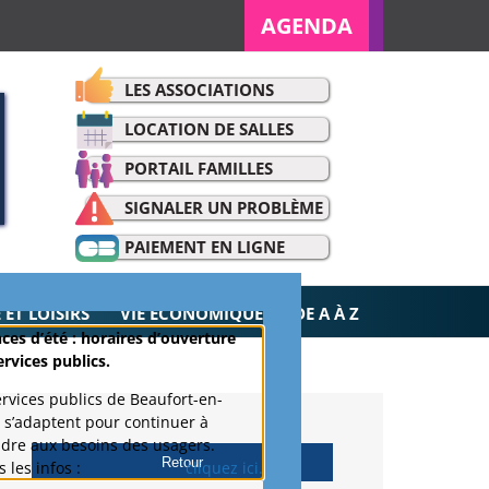
AGENDA
LES ASSOCIATIONS
LOCATION DE SALLES
PORTAIL FAMILLES
SIGNALER UN PROBLÈME
PAIEMENT EN LIGNE
ET LOISIRS
VIE ÉCONOMIQUE
DE A À Z
ces d’été : horaires d’ouverture
ervices publics.
ervices publics de Beaufort-en-
 s’adaptent pour continuer à
dre aux besoins des usagers.
Retour
 les infos :
cliquez ici.