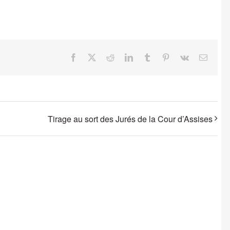
Facebook
X
Reddit
LinkedIn
Tumblr
Pinterest
Vk
Email
Tirage au sort des Jurés de la Cour d’Assises