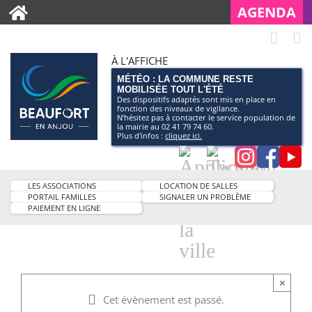
AGENDA
À L'AFFICHE
MÉTÉO : LA COMMUNE RESTE
MOBILISÉE TOUT L'ÉTÉ
Des dispositifs adaptés sont mis en place en
fonction des niveaux de vigilance.
N’hésitez pas à contacter le service population de
la mairie au 02 41 79 74 60.
Plus d'infos :
cliquez ici.
Application
Twitter
Instagra
Faceb
Pag
smartphone
You
LES ASSOCIATIONS
LOCATION DE SALLES
de
PORTAIL FAMILLES
SIGNALER UN PROBLÈME
PAIEMENT EN LIGNE
la
ville
×
Cet évènement est passé.