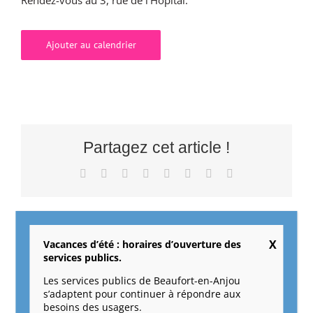
Ajouter au calendrier
Partagez cet article !
Facebook
X
Reddit
LinkedIn
Tumblr
Pinterest
Vk
Email
Vacances d’été : horaires d’ouverture des
Racontines pour les tout-petits à la
Soirée » La Mobiguette
services publics.
médiathèque : « Et plouf ! »
» à l’éco-parc
Les services publics de Beaufort-en-Anjou
s’adaptent pour continuer à répondre aux
besoins des usagers.