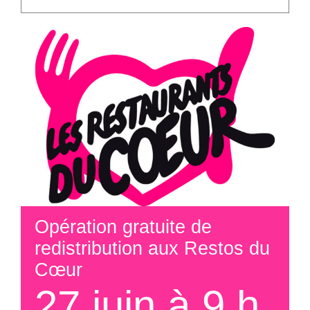
Opération gratuite de
redistribution aux Restos du
Cœur
27 juin à 9 h