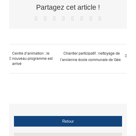
Partagez cet article !
Facebook
X
Reddit
LinkedIn
Tumblr
Pinterest
Vk
Email
Centre d’animation : le
Chantier participatif : nettoyage de
nouveau programme est
l’ancienne école communale de Gée
arrivé
Retour