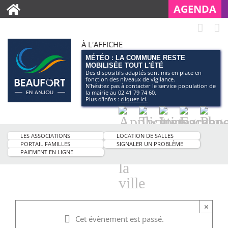
AGENDA
À L'AFFICHE
MÉTÉO : LA COMMUNE RESTE
MOBILISÉE TOUT L'ÉTÉ
Des dispositifs adaptés sont mis en place en
fonction des niveaux de vigilance.
N’hésitez pas à contacter le service population de
la mairie au 02 41 79 74 60.
Plus d'infos :
cliquez ici.
Application
Twitter
Instagram
Facebo
Pag
smartphone
You
LES ASSOCIATIONS
LOCATION DE SALLES
de
PORTAIL FAMILLES
SIGNALER UN PROBLÈME
PAIEMENT EN LIGNE
la
ville
×
Cet évènement est passé.