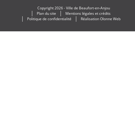
Copyright
2026 -
Ville de Beaufort-en-Anjou
Plan du site
Mentions légales et crédits
Politique de confidentialité
Réalisation
Olonne Web