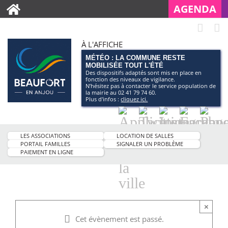
AGENDA
À L'AFFICHE
MÉTÉO : LA COMMUNE RESTE
MOBILISÉE TOUT L'ÉTÉ
Des dispositifs adaptés sont mis en place en
fonction des niveaux de vigilance.
N’hésitez pas à contacter le service population de
la mairie au 02 41 79 74 60.
Plus d'infos :
cliquez ici.
Application
Twitter
Instagram
Facebo
Pag
smartphone
You
LES ASSOCIATIONS
LOCATION DE SALLES
de
PORTAIL FAMILLES
SIGNALER UN PROBLÈME
PAIEMENT EN LIGNE
la
ville
×
Cet évènement est passé.