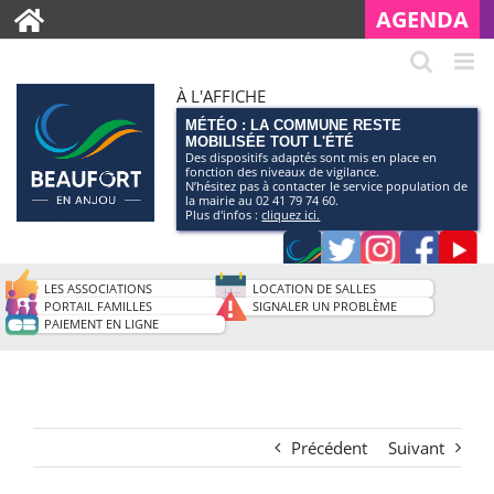
AGENDA
À L'AFFICHE
MÉTÉO : LA COMMUNE RESTE
MOBILISÉE TOUT L'ÉTÉ
Des dispositifs adaptés sont mis en place en
fonction des niveaux de vigilance.
N’hésitez pas à contacter le service population de
la mairie au 02 41 79 74 60.
Plus d'infos :
cliquez ici.
Application
Twitter
Instagram
Faceb
Pag
smartphone
You
LES ASSOCIATIONS
LOCATION DE SALLES
de
PORTAIL FAMILLES
SIGNALER UN PROBLÈME
PAIEMENT EN LIGNE
la
ville
Précédent
Suivant