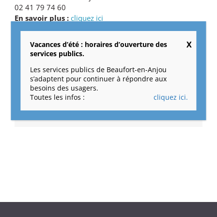
02 41 79 74 60
En savoir plus :
cliquez ici
17 juillet 2017
|
Catégories :
Cimetière
Vacances d’été : horaires d’ouverture des
services publics.
Les services publics de Beaufort-en-Anjou
s’adaptent pour continuer à répondre aux
besoins des usagers.
Partagez cet article !
Toutes les infos :
cliquez ici.
Facebook
X
Reddit
LinkedIn
Tumblr
Pinterest
Vk
Email