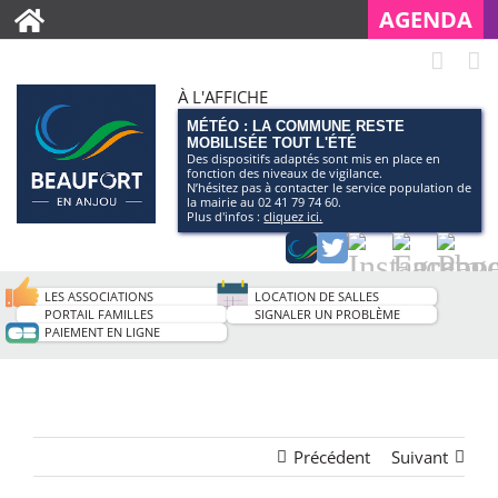
AGENDA
À L'AFFICHE
MÉTÉO : LA COMMUNE RESTE
MOBILISÉE TOUT L'ÉTÉ
Des dispositifs adaptés sont mis en place en
fonction des niveaux de vigilance.
N’hésitez pas à contacter le service population de
la mairie au 02 41 79 74 60.
Plus d'infos :
cliquez ici.
Application
Twitter
Instagram
Facebo
Pag
smartphone
You
LES ASSOCIATIONS
LOCATION DE SALLES
de
PORTAIL FAMILLES
SIGNALER UN PROBLÈME
PAIEMENT EN LIGNE
la
ville
Précédent
Suivant