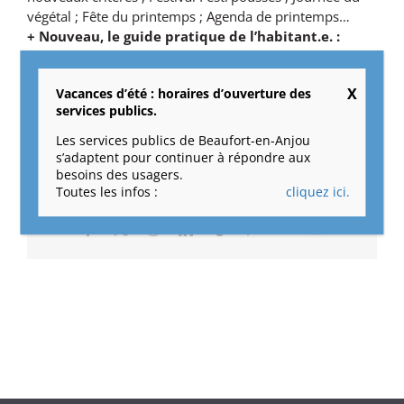
végétal ; Fête du printemps ; Agenda de printemps…
+ Nouveau, le guide pratique de l’habitant.e. :
cliquez ici
Vacances d’été : horaires d’ouverture des
29 février 2024
|
Catégories :
Le magazine de la ville
services publics.
Les services publics de Beaufort-en-Anjou
s’adaptent pour continuer à répondre aux
besoins des usagers.
Toutes les infos :
cliquez ici.
Partagez cet article !
Facebook
X
Reddit
LinkedIn
Tumblr
Pinterest
Vk
Email