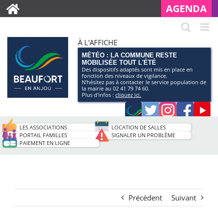
AGENDA
À L'AFFICHE
MÉTÉO : LA COMMUNE RESTE
MOBILISÉE TOUT L'ÉTÉ
Des dispositifs adaptés sont mis en place en
fonction des niveaux de vigilance.
N’hésitez pas à contacter le service population de
la mairie au 02 41 79 74 60.
Plus d'infos :
cliquez ici.
Application
Twitter
Instagram
Faceb
Pag
smartphone
You
LES ASSOCIATIONS
LOCATION DE SALLES
de
PORTAIL FAMILLES
SIGNALER UN PROBLÈME
PAIEMENT EN LIGNE
la
ville
Précédent
Suivant