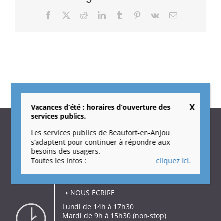
Facebook
X
Reddit
LinkedIn
Tumblr
Pinterest
Vk
Email
Vacances d’été : horaires d’ouverture des
services publics.
Les services publics de Beaufort-en-Anjou
Ville de Beaufort-en-Anjou
s’adaptent pour continuer à répondre aux
16, rue de l’Hôtel de ville
besoins des usagers.
CS70005 – Beaufort-en-Vallée
Toutes les infos :
cliquez ici.
49250 Beaufort-en-Anjou
Tél. 02 41 79 74 60
Fax 02 41 79 74 61
➝
NOUS ÉCRIRE
Lundi de 14h à 17h30
Mardi de 9h à 15h30 (non-stop)