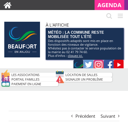
AGENDA
À L'AFFICHE
MÉTÉO : LA COMMUNE RESTE
MOBILISÉE TOUT L'ÉTÉ
Des dispositifs adaptés sont mis en place en
fonction des niveaux de vigilance.
N’hésitez pas à contacter le service population de
la mairie au 02 41 79 74 60.
Plus d'infos :
cliquez ici.
Application
Twitter
Instagram
Faceb
Pag
smartphone
You
LES ASSOCIATIONS
LOCATION DE SALLES
de
PORTAIL FAMILLES
SIGNALER UN PROBLÈME
PAIEMENT EN LIGNE
la
ville
Précédent
Suivant