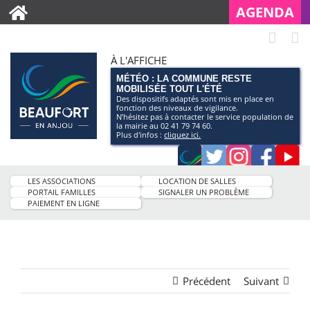
AGENDA
À L'AFFICHE
MÉTÉO : LA COMMUNE RESTE
MOBILISÉE TOUT L'ÉTÉ
Des dispositifs adaptés sont mis en place en
fonction des niveaux de vigilance.
N’hésitez pas à contacter le service population de
la mairie au 02 41 79 74 60.
Plus d'infos :
cliquez ici.
Application
Twitter
Instagram
Faceb
Pag
smartphone
You
LES ASSOCIATIONS
LOCATION DE SALLES
de
PORTAIL FAMILLES
SIGNALER UN PROBLÈME
PAIEMENT EN LIGNE
la
ville
Précédent
Suivant