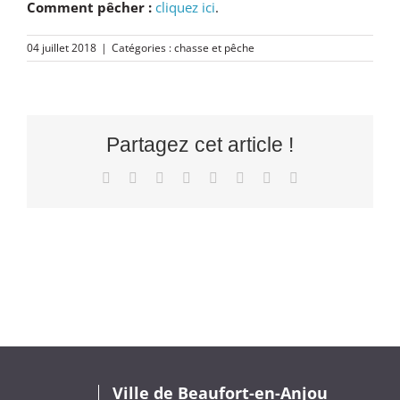
Comment pêcher :
cliquez ici
.
04 juillet 2018
|
Catégories :
chasse et pêche
Partagez cet article !
Facebook
X
Reddit
LinkedIn
Tumblr
Pinterest
Vk
Email
Ville de Beaufort-en-Anjou