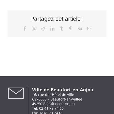
Partagez cet article !
Facebook
X
Reddit
LinkedIn
Tumblr
Pinterest
Vk
Email
Ville de Beaufort-en-Anjou
16, rue de l’Hôtel de ville
CS70005 – Beaufort-en-Vallée
49250 Beaufort-en-Anjou
Tél. 02 41 79 74 60
Fax 02 41 79 74 61