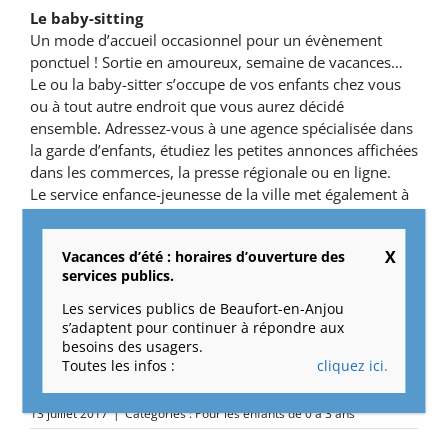
Le baby-sitting
Un mode d’accueil occasionnel pour un évènement
ponctuel ! Sortie en amoureux, semaine de vacances…
Le ou la baby-sitter s’occupe de vos enfants chez vous
ou à tout autre endroit que vous aurez décidé
ensemble. Adressez-vous à une agence spécialisée dans
la garde d’enfants, étudiez les petites annonces affichées
dans les commerces, la presse régionale ou en ligne.
Le service enfance-jeunesse de la ville met également à
votre disposition un listing de baby-sitter.
N’oubliez pas de déclarer son activité.
Vacances d’été : horaires d’ouverture des
services publics.
Coordonnées : Baby-sitting
Caisse d’allocations familiales
Les services publics de Beaufort-en-Anjou
32, rue Louis Gain
s’adaptent pour continuer à répondre aux
49100 Angers
besoins des usagers.
Toutes les infos :
cliquez ici.
0 810 25 49 30
13 juillet 2017
|
Catégories :
Pour les enfants de 0 à 3 ans