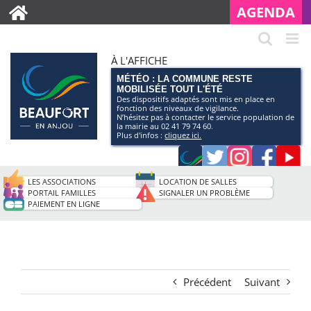
AGENDA
À L'AFFICHE
MÉTÉO : LA COMMUNE RESTE
MOBILISÉE TOUT L'ÉTÉ
Des dispositifs adaptés sont mis en place en
fonction des niveaux de vigilance.
N’hésitez pas à contacter le service population de
la mairie au 02 41 79 74 60.
Plus d'infos :
cliquez ici.
Application
Twitter
Instagram
Faceb
Pag
smartphone
You
LES ASSOCIATIONS
LOCATION DE SALLES
de
PORTAIL FAMILLES
SIGNALER UN PROBLÈME
PAIEMENT EN LIGNE
la
ville
Précédent
Suivant