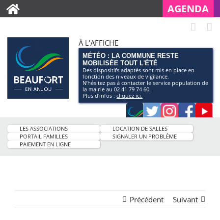
AGENDA
À L'AFFICHE
MÉTÉO : LA COMMUNE RESTE
MOBILISÉE TOUT L'ÉTÉ
Des dispositifs adaptés sont mis en place en
fonction des niveaux de vigilance.
N’hésitez pas à contacter le service population de
la mairie au 02 41 79 74 60.
Plus d'infos :
cliquez ici.
Application
Twitter
Instagram
Faceb
Pag
smartphone
You
LES ASSOCIATIONS
LOCATION DE SALLES
de
PORTAIL FAMILLES
SIGNALER UN PROBLÈME
PAIEMENT EN LIGNE
la
ville
Précédent
Suivant