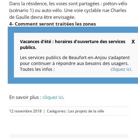
Dans la résidence, les voies sont partagées : piéton-vélo
(scénario 1) ou auto-vélo. Une voie cyclable rue Charles
de Gaulle devra être envisagée.
4- Comment seront traitées les zones
environnementales ? Pourquoi ne pas créer des
jardins partagés ?
Vacances d’été : horaires d’ouverture des services
Le réaménagement et l’élargissement des berges du
publics.
Couasnon est un des enjeux forts de ce projet. Les murs
Les services publics de Beaufort-en-Anjou s’adaptent
de l’ancien lavoir pourront être mis en valeur. Des
pour continuer à répondre aux besoins des usagers.
jardins partagés pourraient en effet exister, à l’initiative
Toutes les infos :
cliquez ici.
des habitants.
En savoir plus :
cliquez ici
.
12 novembre 2018
|
Catégories :
Les projets de la ville