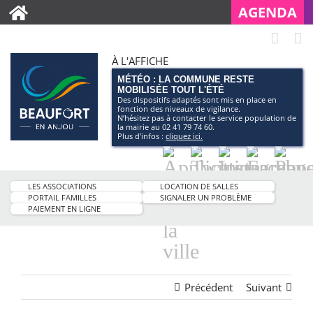
AGENDA
À L'AFFICHE
MÉTÉO : LA COMMUNE RESTE
MOBILISÉE TOUT L'ÉTÉ
Des dispositifs adaptés sont mis en place en
fonction des niveaux de vigilance.
N’hésitez pas à contacter le service population de
la mairie au 02 41 79 74 60.
Plus d'infos :
cliquez ici.
Application
Twitter
Instagram
Facebo
Pag
smartphone
You
LES ASSOCIATIONS
LOCATION DE SALLES
de
PORTAIL FAMILLES
SIGNALER UN PROBLÈME
PAIEMENT EN LIGNE
la
ville
Précédent
Suivant