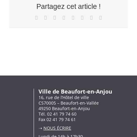
Partagez cet article !
Facebook
X
Reddit
LinkedIn
Tumblr
Pinterest
Vk
Email
Ville de Beaufort-en-Anjou
16, rue de l’Hôtel de ville
CS70005 – Beaufort-en-Vallée
49250 Beaufort-en-Anjou
Tél. 02 41 79 74 60
Fax 02 41 79 74 61
➝
NOUS ÉCRIRE
Lundi de 14h à 17h30