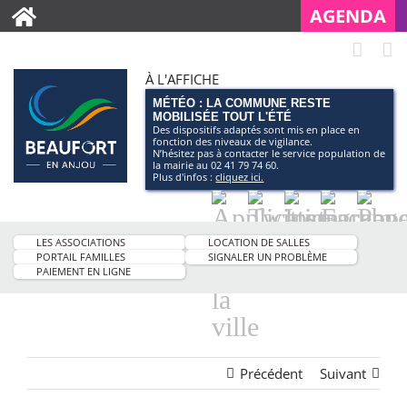
AGENDA
À L'AFFICHE
MÉTÉO : LA COMMUNE RESTE
MOBILISÉE TOUT L'ÉTÉ
Des dispositifs adaptés sont mis en place en
fonction des niveaux de vigilance.
N’hésitez pas à contacter le service population de
la mairie au 02 41 79 74 60.
Plus d'infos :
cliquez ici.
Application
Twitter
Instagram
Facebo
Pag
smartphone
You
LES ASSOCIATIONS
LOCATION DE SALLES
de
PORTAIL FAMILLES
SIGNALER UN PROBLÈME
PAIEMENT EN LIGNE
la
ville
Précédent
Suivant