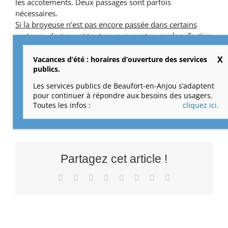
les accotements. Deux passages sont parfois
nécessaires.
Si la broyeuse n’est pas encore passée dans certains
secteurs, c’est avant tout pour respecter un plan d’action
précis qui permet de sécuriser, en priorité, les zones
dites « dangereuses »
comme les carrefours et la
Vacances d’été : horaires d’ouverture des services
publics.
signalisation routière par exemple.
Patience, la broyeuse passera bientôt.
Les services publics de Beaufort-en-Anjou s’adaptent
pour continuer à répondre aux besoins des usagers.
13 juillet 2017
|
Catégories :
Une ville verte
Toutes les infos :
cliquez ici.
Partagez cet article !
Facebook
X
Reddit
LinkedIn
Tumblr
Pinterest
Vk
Email