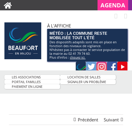
AGENDA
À L'AFFICHE
MÉTÉO : LA COMMUNE RESTE
MOBILISÉE TOUT L'ÉTÉ
Des dispositifs adaptés sont mis en place en
fonction des niveaux de vigilance.
N’hésitez pas à contacter le service population de
la mairie au 02 41 79 74 60.
Plus d'infos :
cliquez ici.
Application
Twitter
Instagram
Faceb
Pag
smartphone
You
LES ASSOCIATIONS
LOCATION DE SALLES
de
PORTAIL FAMILLES
SIGNALER UN PROBLÈME
PAIEMENT EN LIGNE
la
ville
Précédent
Suivant