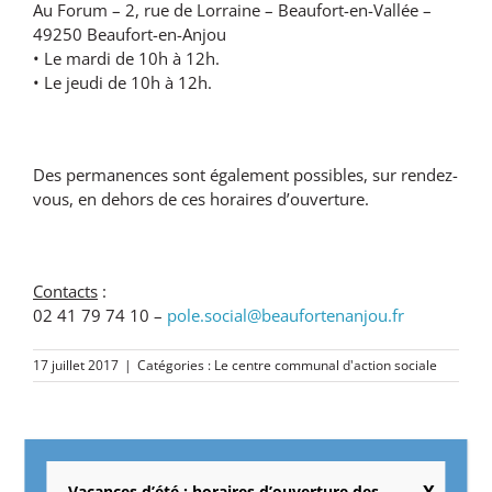
Au Forum – 2, rue de Lorraine – Beaufort-en-Vallée –
49250 Beaufort-en-Anjou
• Le mardi de 10h à 12h.
• Le jeudi de 10h à 12h.
Des permanences sont également possibles, sur rendez-
vous, en dehors de ces horaires d’ouverture.
Contacts
:
02 41 79 74 10 –
pole.social@beaufortenanjou.fr
17 juillet 2017
|
Catégories :
Le centre communal d'action sociale
Partagez cet article !
Vacances d’été : horaires d’ouverture des