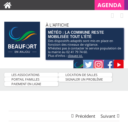
AGENDA
À L'AFFICHE
MÉTÉO : LA COMMUNE RESTE
MOBILISÉE TOUT L'ÉTÉ
Des dispositifs adaptés sont mis en place en
fonction des niveaux de vigilance.
N’hésitez pas à contacter le service population de
la mairie au 02 41 79 74 60.
Plus d'infos :
cliquez ici.
Application
Twitter
Instagram
Faceb
Pag
smartphone
You
LES ASSOCIATIONS
LOCATION DE SALLES
de
PORTAIL FAMILLES
SIGNALER UN PROBLÈME
PAIEMENT EN LIGNE
la
ville
Précédent
Suivant