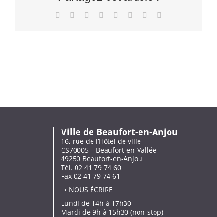
Facebook
X
Reddit
LinkedIn
Tumblr
Pinterest
Vk
Email
Ville de Beaufort-en-Anjou
16, rue de l’Hôtel de ville
CS70005 – Beaufort-en-Vallée
49250 Beaufort-en-Anjou
Tél. 02 41 79 74 60
Fax 02 41 79 74 61
➝
NOUS ÉCRIRE
Lundi de 14h à 17h30
Mardi de 9h à 15h30 (non-stop)