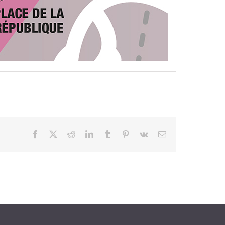
Facebook
X
Reddit
LinkedIn
Tumblr
Pinterest
Vk
Email