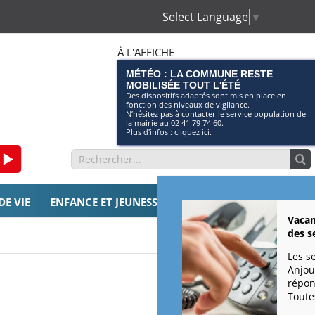
Select Language
▼
À L'AFFICHE
MÉTÉO : LA COMMUNE RESTE
MOBILISÉE TOUT L'ÉTÉ
Des dispositifs adaptés sont mis en place en
fonction des niveaux de vigilance.
N’hésitez pas à contacter le service population de
la mairie au 02 41 79 74 60.
Plus d'infos :
cliquez ici.
am
ebook
Page
Rechercher:
Youtube
DE VIE
ENFANCE ET JEUNESSE
SOLIDARITÉS
CULTURE 
Vacan
des s
Les s
Anjou
répon
Toutes