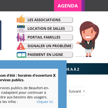
AGENDA
LES ASSOCIATIONS
LOCATION DE SALLES
PORTAIL FAMILLES
SIGNALER UN PROBLÈME
PAIEMENT EN LIGNE
ET LOISIRS
VIE ÉCONOMIQUE
DE A À Z
ces d’été : horaires d’ouverture
ervices publics.
ervices publics de Beaufort-en-
Précédent
Suivant
 s’adaptent pour continuer à
dre aux besoins des usagers.
 les infos :
cliquez ici.