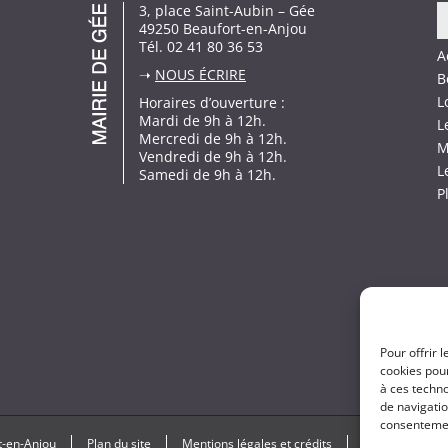
3, place Saint-Aubin – Gée
49250 Beaufort-en-Anjou
Tél. 02 41 80 36 53
A
➝
NOUS ÉCRIRE
B
L
Horaires d’ouverture :
Mardi de 9h à 12h.
L
Mercredi de 9h à 12h.
M
Vendredi de 9h à 12h.
L
Samedi de 9h à 12h.
P
Pour offrir 
cookies pour
à ces techn
de navigatio
consentement
t-en-Anjou
Plan du site
Mentions légales et crédits
Politique de con