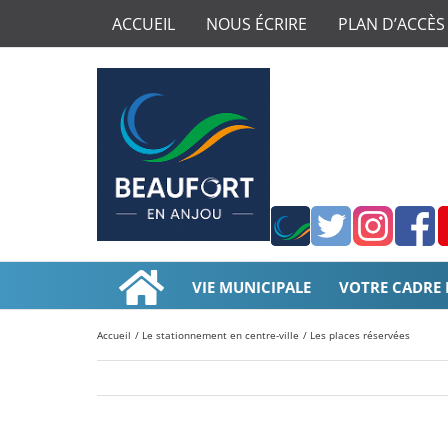
ACCUEIL
NOUS ÉCRIRE
PLAN D’ACCÈS
Application
Twitter
Instagr
Fac
smartphone
de
VIE MUNICIPALE
VOTRE CADRE 
la
ville
Accueil
Le stationnement en centre-ville
Les places réservées