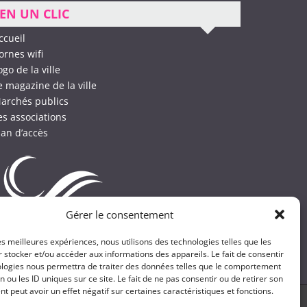
EN UN CLIC
ccueil
ornes wifi
ogo de la ville
e magazine de la ville
archés publics
es associations
lan d’accès
Gérer le consentement
les meilleures expériences, nous utilisons des technologies telles que les
 stocker et/ou accéder aux informations des appareils. Le fait de consentir
ologies nous permettra de traiter des données telles que le comportement
n ou les ID uniques sur ce site. Le fait de ne pas consentir ou de retirer son
 peut avoir un effet négatif sur certaines caractéristiques et fonctions.
fidentialité
Réalisation
Olonne Web