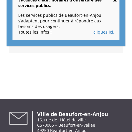
13 juillet 2017
|
Catégories :
Le temps scolaire et périscolaire
services publics.
Les services publics de Beaufort-en-Anjou
s’adaptent pour continuer à répondre aux
besoins des usagers.
Partagez cet article !
Toutes les infos :
cliquez ici.
Facebook
X
Reddit
LinkedIn
Tumblr
Pinterest
Vk
Email
Ville de Beaufort-en-Anjou
16, rue de l’Hôtel de ville
CS70005 – Beaufort-en-Vallée
49250 Beaufort-en-Anjou