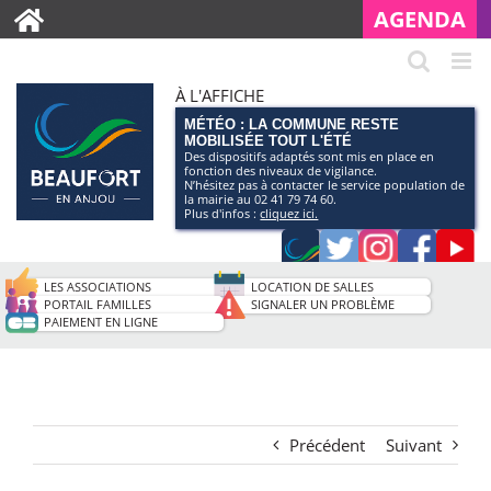
AGENDA
À L'AFFICHE
MÉTÉO : LA COMMUNE RESTE
MOBILISÉE TOUT L'ÉTÉ
Des dispositifs adaptés sont mis en place en
fonction des niveaux de vigilance.
N’hésitez pas à contacter le service population de
la mairie au 02 41 79 74 60.
Plus d'infos :
cliquez ici.
Application
Twitter
Instagram
Faceb
Pag
smartphone
You
LES ASSOCIATIONS
LOCATION DE SALLES
de
PORTAIL FAMILLES
SIGNALER UN PROBLÈME
PAIEMENT EN LIGNE
la
ville
Précédent
Suivant