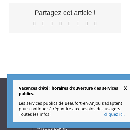
Partagez cet article !
Facebook
X
Reddit
LinkedIn
Tumblr
Pinterest
Vk
Email
Vacances d’été : horaires d’ouverture des services
Ville de Beaufort-en-Anjou
publics.
16, rue de l’Hôtel de ville
Les services publics de Beaufort-en-Anjou s’adaptent
CS70005 – Beaufort-en-Vallée
pour continuer à répondre aux besoins des usagers.
49250 Beaufort-en-Anjou
Toutes les infos :
cliquez ici.
Tél. 02 41 79 74 60
Fax 02 41 79 74 61
➝
NOUS ÉCRIRE