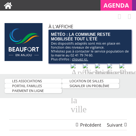
AGENDA
À L'AFFICHE
MÉTÉO : LA COMMUNE RESTE
MOBILISÉE TOUT L'ÉTÉ
Des dispositifs adaptés sont mis en place en
fonction des niveaux de vigilance.
N’hésitez pas à contacter le service population de
la mairie au 02 41 79 74 60.
Plus d'infos :
cliquez ici.
Application
Twitter
Instagram
Facebo
Pag
smartphone
You
LES ASSOCIATIONS
LOCATION DE SALLES
de
PORTAIL FAMILLES
SIGNALER UN PROBLÈME
PAIEMENT EN LIGNE
la
ville
Précédent
Suivant