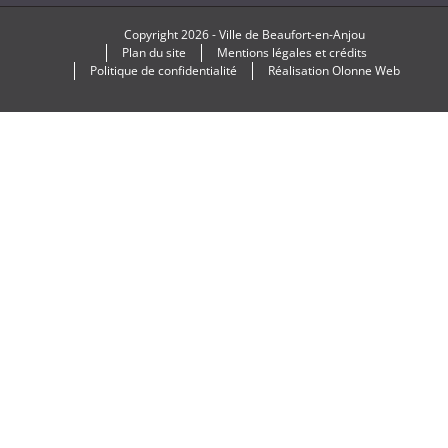
Copyright
2026 -
Ville de Beaufort-en-Anjou
Plan du site
Mentions légales et crédits
Politique de confidentialité
Réalisation
Olonne Web