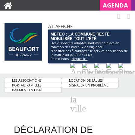
AGENDA
À L'AFFICHE
MÉTÉO : LA COMMUNE RESTE
MOBILISÉE TOUT L'ÉTÉ
Des dispositifs adaptés sont mis en place en
fonction des niveaux de vigilance.
N’hésitez pas à contacter le service population de
la mairie au 02 41 79 74 60.
Plus d'infos :
cliquez ici.
Application
Twitter
Instagram
Facebo
Pag
smartphone
You
LES ASSOCIATIONS
LOCATION DE SALLES
de
PORTAIL FAMILLES
SIGNALER UN PROBLÈME
PAIEMENT EN LIGNE
la
ville
DÉCLARATION DE