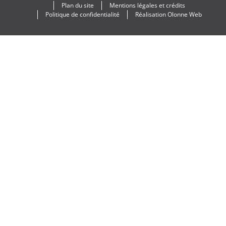
Plan du site
Mentions légales et crédits
Politique de confidentialité
Réalisation
Olonne Web