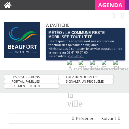
AGENDA
À L'AFFICHE
MÉTÉO : LA COMMUNE RESTE
MOBILISÉE TOUT L'ÉTÉ
Des dispositifs adaptés sont mis en place en
fonction des niveaux de vigilance.
N’hésitez pas à contacter le service population de
la mairie au 02 41 79 74 60.
Plus d'infos :
cliquez ici.
Application
Twitter
Instagram
Facebo
Pag
smartphone
You
LES ASSOCIATIONS
LOCATION DE SALLES
de
PORTAIL FAMILLES
SIGNALER UN PROBLÈME
PAIEMENT EN LIGNE
la
ville
Précédent
Suivant