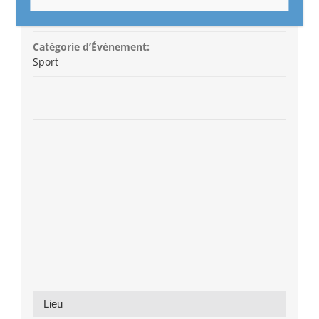
Heure :
9 h 30 min - 12 h 30 min
Catégorie d’Évènement:
Sport
Lieu