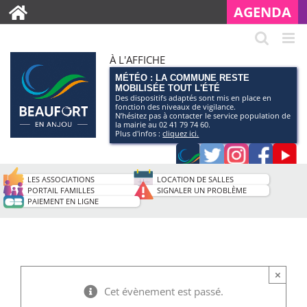
AGENDA
À L'AFFICHE
MÉTÉO : LA COMMUNE RESTE
MOBILISÉE TOUT L'ÉTÉ
Des dispositifs adaptés sont mis en place en
fonction des niveaux de vigilance.
N’hésitez pas à contacter le service population de
la mairie au 02 41 79 74 60.
Plus d'infos :
cliquez ici.
Application
Twitter
Instagram
Faceb
Pag
smartphone
You
LES ASSOCIATIONS
LOCATION DE SALLES
de
PORTAIL FAMILLES
SIGNALER UN PROBLÈME
PAIEMENT EN LIGNE
la
ville
×
Cet évènement est passé.