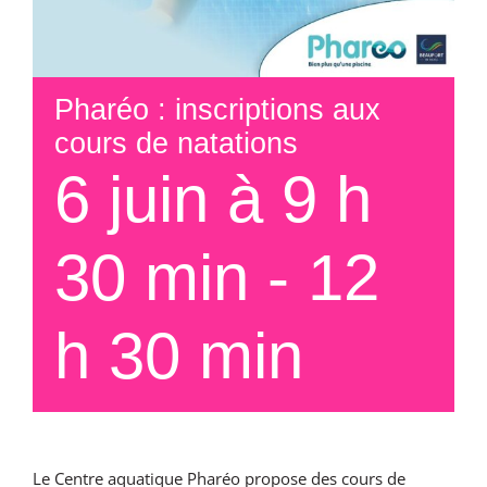
Pharéo : inscriptions aux
cours de natations
6 juin à 9 h
30 min
-
12
h 30 min
Le Centre aquatique Pharéo propose des cours de