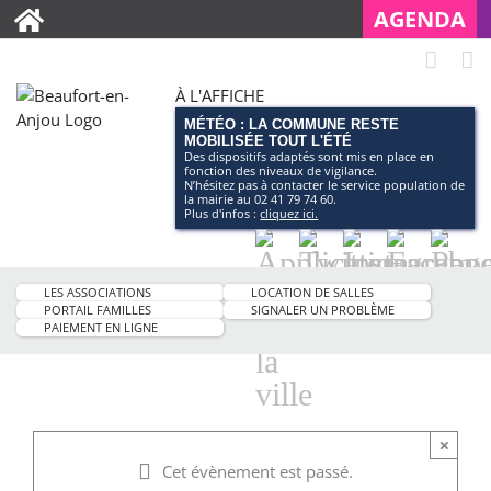
AGENDA
À L'AFFICHE
MÉTÉO : LA COMMUNE RESTE
MOBILISÉE TOUT L'ÉTÉ
Des dispositifs adaptés sont mis en place en
fonction des niveaux de vigilance.
N’hésitez pas à contacter le service population de
la mairie au 02 41 79 74 60.
Plus d'infos :
cliquez ici.
Application
Twitter
Instagram
Facebo
Pag
smartphone
You
LES ASSOCIATIONS
LOCATION DE SALLES
de
PORTAIL FAMILLES
SIGNALER UN PROBLÈME
PAIEMENT EN LIGNE
la
ville
×
Cet évènement est passé.