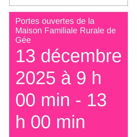
Portes ouvertes de la
Maison Familiale Rurale de
Gée
13 décembre
2025 à 9 h
00 min
-
13
h 00 min