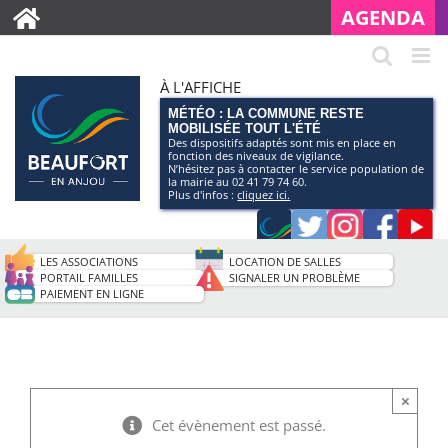
AGENDA
À L'AFFICHE
MÉTÉO : LA COMMUNE RESTE
MOBILISÉE TOUT L'ÉTÉ
Des dispositifs adaptés sont mis en place en
fonction des niveaux de vigilance.
N’hésitez pas à contacter le service population de
la mairie au 02 41 79 74 60.
Plus d'infos :
cliquez ici.
Application
Twitter
Instagram
Faceb
Pag
smartphone
You
LES ASSOCIATIONS
LOCATION DE SALLES
de
PORTAIL FAMILLES
SIGNALER UN PROBLÈME
PAIEMENT EN LIGNE
la
ville
×
Cet évènement est passé.