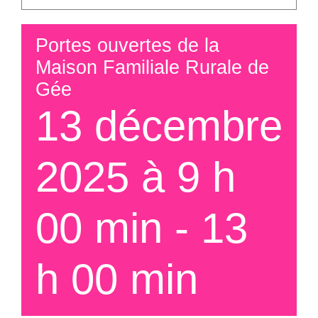
Portes ouvertes de la
Maison Familiale Rurale de
Gée
13 décembre
2025 à 9 h
00 min
-
13
h 00 min