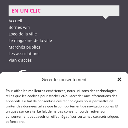
EN UN CLIC
Accueil
Bornes wifi
Logo de la ville
Le magazine de la ville
Marchés publics
Les associations
Plan d’accès
Gérer le consentement
Pour offrir les meilleures expériences, nous utilisons des technologies
telles que les cookies pour stocker et/ou accéder aux informations des
appareils. Le fait de consentir à ces technologies nous permettra de
traiter des données telles que le comportement de navigation ou les ID
uniques sur ce site. Le fait de ne pas consentir ou de retirer son
consentement peut avoir un effet négatif sur certaines caractéristiques
et fonctions.