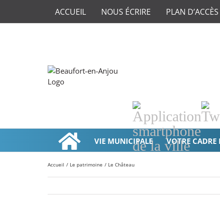
ACCUEIL
NOUS ÉCRIRE
PLAN D’ACCÈS
Application
Twi
smartphone
de
VIE MUNICIPALE
VOTRE CADRE 
la
ville
Accueil
Le patrimoine
Le Château