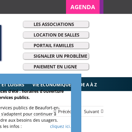
AGENDA
LES ASSOCIATIONS
LOCATION DE SALLES
PORTAIL FAMILLES
SIGNALER UN PROBLÈME
r:
PAIEMENT EN LIGNE
ET LOISIRS
VIE ÉCONOMIQUE
DE A À Z
ces d’été : horaires d’ouverture
ervices publics.
ervices publics de Beaufort-en-
Précédent
Suivant
 s’adaptent pour continuer à
dre aux besoins des usagers.
 les infos :
cliquez ici.