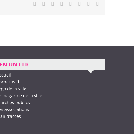
Facebook
X
Reddit
LinkedIn
Tumblr
Pinterest
Vk
Email
EN UN CLIC
ccueil
ornes wifi
ogo de la ville
e magazine de la ville
archés publics
es associations
lan d’accès