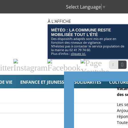
Select Language
▼
À L'AFFICHE
MÉTÉO : LA COMMUNE RESTE
MOBILISÉE TOUT L'ÉTÉ
Des dispositifs adaptés sont mis en place en
fonction des niveaux de vigilance.
N’hésitez pas à contacter le service population de
la mairie au 02 41 79 74 60.
Plus d'infos :
cliquez ici.
tter
Instagram
Facebook
Page
Recherche
Youtube
DE VIE
ENFANCE ET JEUNESSE
SOLIDARITÉS
CULTURE 
Vacan
des s
Les s
Anjou
répon
Toutes