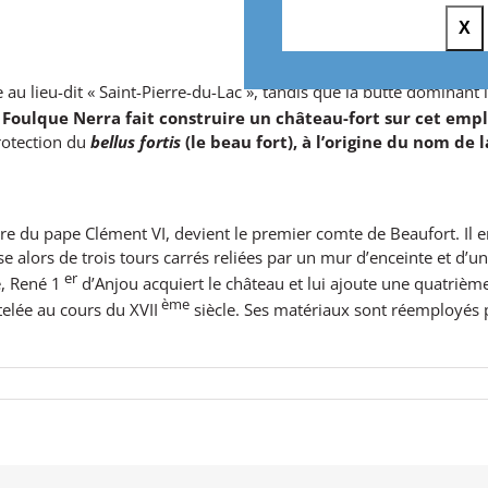
X
e au lieu-dit « Saint-Pierre-du-Lac », tandis que la butte dominan
u Foulque Nerra fait construire un château-fort sur cet em
protection du
bellus fortis
(le beau fort), à l’origine du nom de la
re du pape Clément VI, devient le premier comte de Beaufort. Il 
 alors de trois tours carrés reliées par un mur d’enceinte et d’u
er
e, René 1
d’Anjou acquiert le château et lui ajoute une quatrième
ème
telée au cours du XVII
siècle. Ses matériaux sont réemployés p