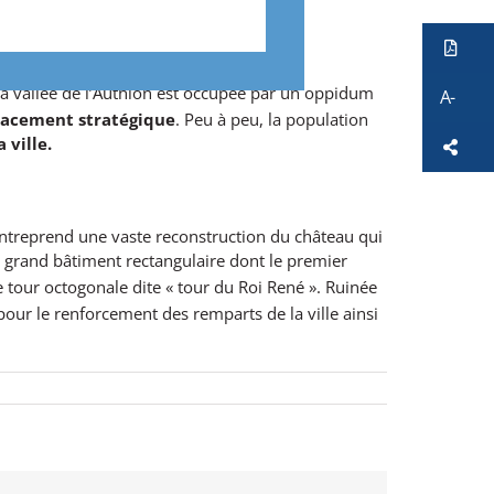
Ve
t la vallée de l’Authion est occupée par un oppidum
A-
placement stratégique
. Peu à peu, la population
 ville.
So
entreprend une vaste reconstruction du château qui
n grand bâtiment rectangulaire dont le premier
 tour octogonale dite « tour du Roi René ». Ruinée
our le renforcement des remparts de la ville ainsi