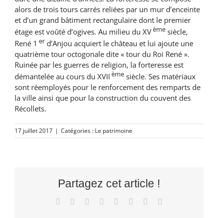
alors de trois tours carrés reliées par un mur d’enceinte
et d’un grand bâtiment rectangulaire dont le premier
ème
étage est voûté d’ogives. Au milieu du XV
siècle,
er
René 1
d’Anjou acquiert le château et lui ajoute une
quatrième tour octogonale dite « tour du Roi René ».
Ruinée par les guerres de religion, la forteresse est
ème
démantelée au cours du XVII
siècle. Ses matériaux
sont réemployés pour le renforcement des remparts de
la ville ainsi que pour la construction du couvent des
Récollets.
17 juillet 2017
|
Catégories :
Le patrimoine
Partagez cet article !
Facebook
X
Reddit
LinkedIn
Tumblr
Pinterest
Vk
Email