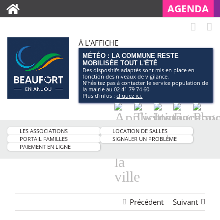
AGENDA
À L'AFFICHE
MÉTÉO : LA COMMUNE RESTE
MOBILISÉE TOUT L'ÉTÉ
Des dispositifs adaptés sont mis en place en
fonction des niveaux de vigilance.
N’hésitez pas à contacter le service population de
la mairie au 02 41 79 74 60.
Plus d'infos :
cliquez ici.
Application
Twitter
Instagram
Facebo
Pag
smartphone
You
LES ASSOCIATIONS
LOCATION DE SALLES
de
PORTAIL FAMILLES
SIGNALER UN PROBLÈME
PAIEMENT EN LIGNE
la
ville
Précédent
Suivant