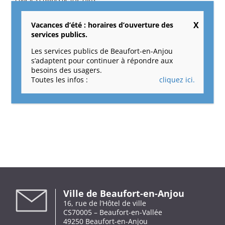
Vacances d’été : horaires d’ouverture des
services publics.
Les services publics de Beaufort-en-Anjou
Partagez cet article !
s’adaptent pour continuer à répondre aux
besoins des usagers.
Facebook
X
Reddit
LinkedIn
Tumblr
Pinterest
Vk
Email
Toutes les infos :
cliquez ici.
Ville de Beaufort-en-Anjou
16, rue de l’Hôtel de ville
CS70005 – Beaufort-en-Vallée
49250 Beaufort-en-Anjou