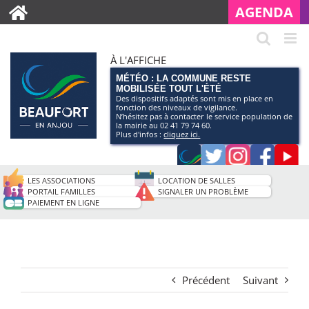
AGENDA
À L'AFFICHE
MÉTÉO : LA COMMUNE RESTE
MOBILISÉE TOUT L'ÉTÉ
Des dispositifs adaptés sont mis en place en
fonction des niveaux de vigilance.
N’hésitez pas à contacter le service population de
la mairie au 02 41 79 74 60.
Plus d'infos :
cliquez ici.
Application
Twitter
Instagram
Faceb
Pag
smartphone
You
LES ASSOCIATIONS
LOCATION DE SALLES
de
PORTAIL FAMILLES
SIGNALER UN PROBLÈME
PAIEMENT EN LIGNE
la
ville
Précédent
Suivant